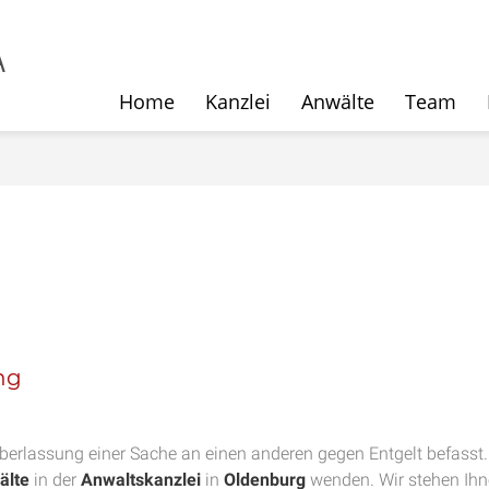
Home
Kanzlei
Anwälte
Team
ng
 Überlassung einer Sache an einen anderen gegen Entgelt befass
älte
in der
Anwaltskanzlei
in
Oldenburg
wenden. Wir stehen Ihne