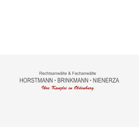
gn und Webservice by
bense.com
|
Impressum
|
Datenschutz
|
Sitemap
|
S