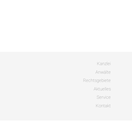
Kanzlei
Anwälte
Rechtsgebiete
Aktuelles
Service
Kontakt
uche